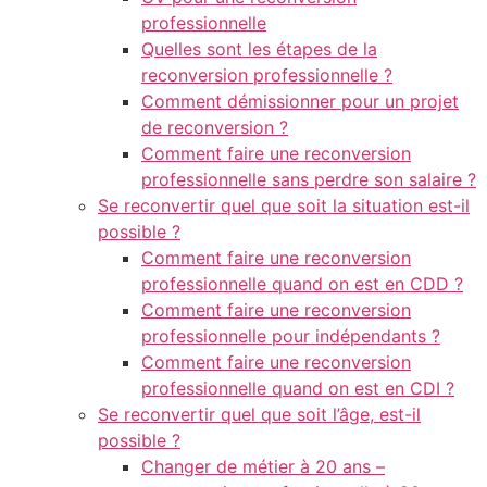
cookies,
professionnelle
certaines
Quelles sont les étapes de la
fonctionnalités
reconversion professionnelle ?
disparaîtront
Comment démissionner pour un projet
du site Web.
de reconversion ?
Comment faire une reconversion
Marketing
professionnelle sans perdre son salaire ?
En partageant
Se reconvertir quel que soit la situation est-il
votre intérêt et
possible ?
votre
Comment faire une reconversion
comportement
professionnelle quand on est en CDD ?
lorsque vous
visitez notre
Comment faire une reconversion
site, vous
professionnelle pour indépendants ?
augmentez les
Comment faire une reconversion
chances de
professionnelle quand on est en CDI ?
voir du
Se reconvertir quel que soit l’âge, est-il
contenu et
des offres
possible ?
personnalisés.
Changer de métier à 20 ans –