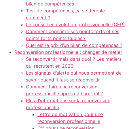
bilan de compétences
Afin que nous
puissions
Test de compétences, ça se déroule
améliorer la
comment ?
fonctionnalité
Le conseil en évolution professionnelle (CEP)
et la
Comment connaître ses points forts et ses
structure du
points forts points faibles ?
site Web, en
fonction de
Quel est le prix d’un bilan de compétences ?
la façon dont
Reconversion professionnelle : changer de métier
le site Web
Se reconvertir mais dans quoi ? Les métiers
est utilisé.
qui recrutent en 2026
Les signaux d’alerte qui nous permettent de
savoir quand il faut se reconvertir !
Experience
Comment faire une reconversion
Afin que notre
site Web
professionnelle après un burn-out ?
fonctionne
Plus d’informations sur la reconversion
aussi bien que
professionnelle
possible lors
Lettre de motivation pour une
de votre
reconversion professionnelle
visite. Si vous
refusez ces
CV pour une reconversion