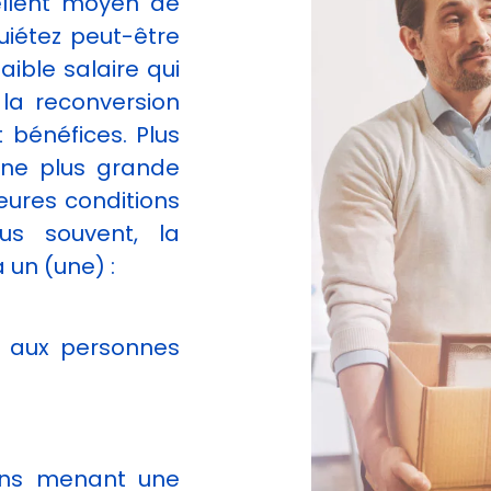
ellent moyen de
uiétez peut-être
aible salaire qui
a reconversion
bénéfices. Plus
une plus grande
leures conditions
us souvent, la
 un (une) :
é aux personnes
ons menant une