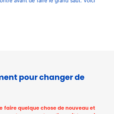
ntre avant de faire le grand saut. Voici
oment pour changer de
de faire quelque chose de nouveau et