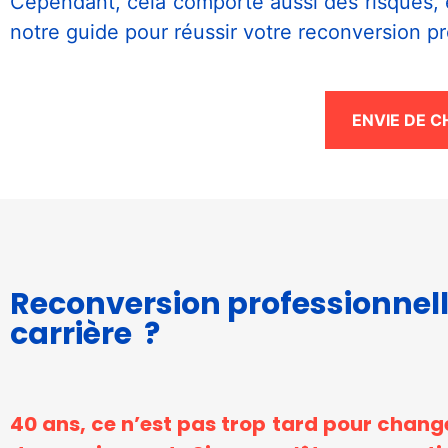
Cependant, cela comporte aussi des risques, et
notre guide pour réussir votre reconversion pr
ENVIE DE 
Nécessaire
Ces cookies ne
sont pas
facultatifs. Ils
Reconversion professionnel
sont
carrière ?
nécessaires au
fonctionnement
du site Web.
40 ans, ce n’est pas trop tard pour chang
Statistiques