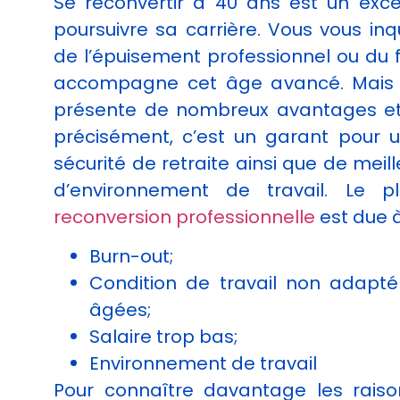
Se reconvertir à 40 ans est un exc
cookies,
poursuivre sa carrière. Vous vous inq
certaines
fonctionnalités
de l’épuisement professionnel ou du f
disparaîtront
accompagne cet âge avancé. Mais l
du site Web.
présente de nombreux avantages et 
précisément, c’est un garant pour 
Marketing
sécurité de retraite ainsi que de meil
En partageant
votre intérêt et
d’environnement de travail. Le pl
votre
reconversion professionnelle
est due à
comportement
lorsque vous
Burn-out;
visitez notre
site, vous
Condition de travail non adapt
augmentez les
âgées;
chances de
voir du
Salaire trop bas;
contenu et
Environnement de travail
des offres
personnalisés.
Pour connaître davantage les rais