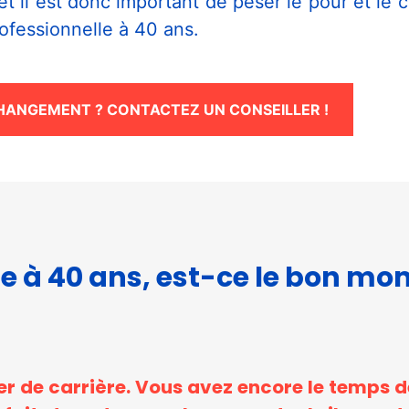
 il est donc important de peser le pour et le co
ofessionnelle à 40 ans.
CHANGEMENT ? CONTACTEZ UN CONSEILLER !
le à 40 ans, est-ce le bon m
er de carrière. Vous avez encore le temps 