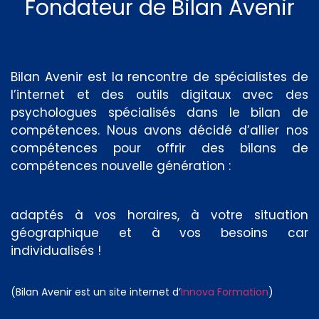
Fondateur de Bilan Avenir
cookies,
certaines
fonctionnalités
disparaîtront
du site Web.
Bilan Avenir est la rencontre de spécialistes de
l’internet et des outils digitaux avec des
psychologues spécialisés dans le bilan de
Marketing
compétences. Nous avons décidé d’allier nos
En partageant
votre intérêt et
compétences pour offrir des bilans de
votre
compétences nouvelle génération :
comportement
lorsque vous
visitez notre
adaptés à vos horaires, à votre situation
site, vous
augmentez les
géographique et à vos besoins car
chances de
individualisés !
voir du
contenu et
des offres
(Bilan Avenir est un site internet d’
Innova Formation
)
personnalisés.