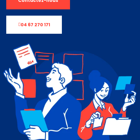
Contactez-nous
04 67 270 171
Nécessaire
Ces cookies ne
sont pas
facultatifs. Ils
sont
nécessaires au
fonctionnement
du site Web.
Statistiques