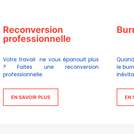
cookies,
certaines
fonctionnalités
disparaîtront
Reconversion
Bur
du site Web.
professionnelle
Marketing
En partageant
Votre travail ne vous épanouit plus
Quand 
votre intérêt et
? Faites une reconversion
le bur
votre
comportement
professionnelle.
in
lorsque vous
visitez notre
site, vous
augmentez les
EN SAVOIR PLUS
EN 
chances de
voir du
contenu et
des offres
personnalisés.