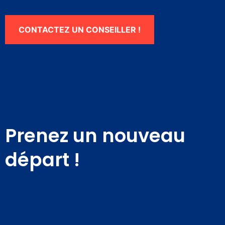
CONTACTEZ UN CONSEILLER !
Nécessaire
Ces cookies ne
Prenez un nouveau
sont pas
facultatifs. Ils
départ !
sont
nécessaires au
fonctionnement
du site Web.
Statistiques