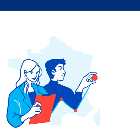
Afin que nous
puissions
améliorer la
fonctionnalité
et la
structure du
site Web, en
fonction de
la façon dont
le site Web
est utilisé.
Experience
Afin que notre
site Web
fonctionne
aussi bien que
possible lors
de votre
visite. Si vous
refusez ces