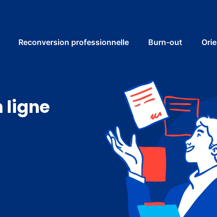
Reconversion professionnelle
Burn-out
Orie
 ligne
n
?
r
e
r