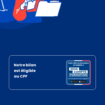
Notre bilan
est éligible
au CPF