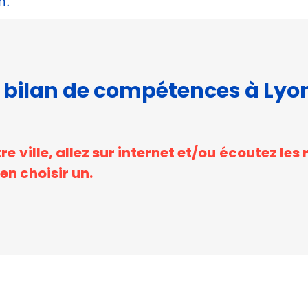
n.
 bilan de compétences à Lyon
e ville, allez sur internet et/ou écoutez le
n choisir un.