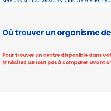
services sont accessibles dans votre ville, Lyo
Où trouver un organisme de
Pour trouver un centre disponible dans votr
Nécessaire
N’hésitez surtout pas à comparer avant d’e
Ces cookies ne
sont pas
facultatifs. Ils
sont
nécessaires au
fonctionnement
du site Web.
Statistiques