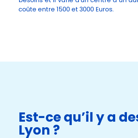
besoins et il varie d’un centre à un aut
cookies,
coûte entre 1500 et 3000 Euros.
certaines
fonctionnalités
disparaîtront
du site Web.
Marketing
En partageant
votre intérêt et
votre
comportement
lorsque vous
visitez notre
site, vous
augmentez les
chances de
Est-ce qu’il y a d
voir du
contenu et
Lyon ?
des offres
personnalisés.