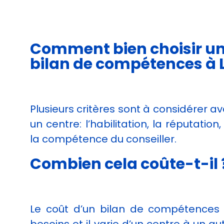
Afin que nous
puissions
améliorer la
fonctionnalité
Comment bien choisir un
et la
structure du
bilan de compétences à 
site Web, en
fonction de
la façon dont
le site Web
est utilisé.
Plusieurs critères sont à considérer a
un centre: l’habilitation, la réputation, 
la compétence du conseiller.
Experience
Afin que notre
Combien cela coûte-t-il 
site Web
fonctionne
aussi bien que
possible lors
de votre
Le coût d’un bilan de compétences
visite. Si vous
refusez ces