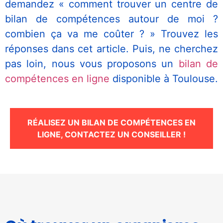
demandez « comment trouver un centre de
bilan de compétences autour de moi ?
combien ça va me coûter ? » Trouvez les
réponses dans cet article. Puis, ne cherchez
pas loin, nous vous proposons un
bilan de
compétences en ligne
disponible à Toulouse.
Nécessaire
RÉALISEZ UN BILAN DE COMPÉTENCES EN
Ces cookies ne
LIGNE, CONTACTEZ UN CONSEILLER !
sont pas
facultatifs. Ils
sont
nécessaires au
fonctionnement
du site Web.
Statistiques