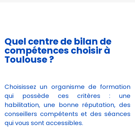
cookies,
certaines
fonctionnalités
disparaîtront
du site Web.
Quel centre de bilan de
compétences choisir à
Marketing
En partageant
Toulouse ?
votre intérêt et
votre
comportement
lorsque vous
Choisissez un organisme de formation
visitez notre
site, vous
qui possède ces critères : une
augmentez les
habilitation, une bonne réputation, des
chances de
voir du
conseillers compétents et des séances
contenu et
qui vous sont accessibles.
des offres
personnalisés.