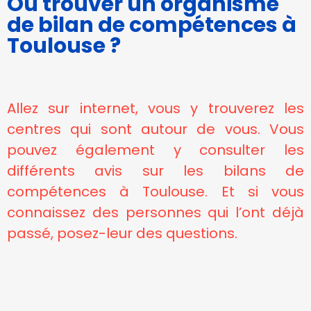
Où trouver un organisme
Afin que nous
de bilan de compétences à
puissions
améliorer la
Toulouse ?
fonctionnalité
et la
structure du
site Web, en
Allez sur internet, vous y trouverez les
fonction de
la façon dont
centres qui sont autour de vous. Vous
le site Web
pouvez également y consulter les
est utilisé.
différents avis sur les bilans de
compétences à Toulouse. Et si vous
Experience
connaissez des personnes qui l’ont déjà
Afin que notre
site Web
passé, posez-leur des questions.
fonctionne
aussi bien que
possible lors
de votre
visite. Si vous
refusez ces