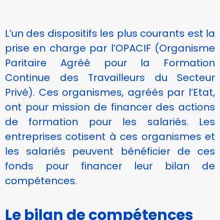
cookies,
certaines
fonctionnalités
L’un des dispositifs les plus courants est la
disparaîtront
prise en charge par l’OPACIF (Organisme
du site Web.
Paritaire Agréé pour la Formation
Continue des Travailleurs du Secteur
Marketing
Privé). Ces organismes, agréés par l’Etat,
En partageant
votre intérêt et
ont pour mission de financer des actions
votre
de formation pour les salariés. Les
comportement
lorsque vous
entreprises cotisent à ces organismes et
visitez notre
les salariés peuvent bénéficier de ces
site, vous
augmentez les
fonds pour financer leur bilan de
chances de
compétences.
voir du
contenu et
des offres
personnalisés.
Le bilan de compétences