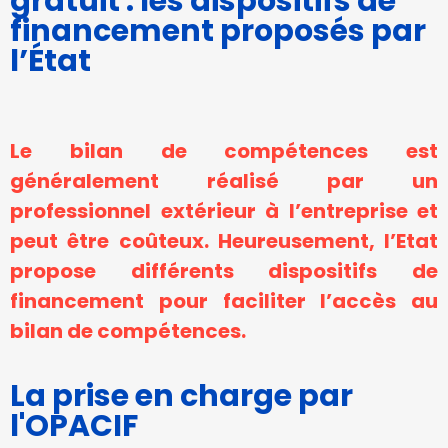
gratuit : les dispositifs de
Afin que nous
financement proposés par
puissions
l’État
améliorer la
fonctionnalité
et la
structure du
site Web, en
Le bilan de compétences est
fonction de
la façon dont
généralement réalisé par un
le site Web
professionnel extérieur à l’entreprise et
est utilisé.
peut être coûteux. Heureusement, l’Etat
propose différents dispositifs de
Experience
financement pour faciliter l’accès au
Afin que notre
site Web
bilan de compétences.
fonctionne
aussi bien que
possible lors
La prise en charge par
de votre
l'OPACIF
visite. Si vous
refusez ces