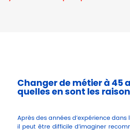
Afin que nous
puissions
améliorer la
fonctionnalité
et la
structure du
site Web, en
fonction de
la façon dont
le site Web
est utilisé.
Changer de métier à 45 a
Experience
Afin que notre
quelles en sont les raison
site Web
fonctionne
aussi bien que
possible lors
Après des années d’expérience dans 
de votre
visite. Si vous
il peut être difficile d’imaginer rec
refusez ces