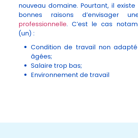
nouveau domaine. Pourtant, il exist
cookies,
certaines
bonnes raisons d’envisager 
fonctionnalités
professionnelle
. C’est le cas nota
disparaîtront
du site Web.
(un) :
Condition de travail non adapt
Marketing
âgées;
En partageant
votre intérêt et
Salaire trop bas;
votre
Environnement de travail
comportement
lorsque vous
visitez notre
site, vous
augmentez les
chances de
voir du
contenu et
des offres
personnalisés.