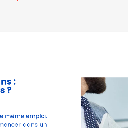
ns :
s ?
le même emploi,
ommencer dans un