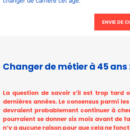
changer de carrière cet âge.
ENVIE DE 
Changer de métier à 45 ans :
Nécessaire
Ces cookies ne
sont pas
facultatifs. Ils
sont
La question de savoir s’il est trop tar
nécessaires au
dernières années. Le consensus parmi les
fonctionnement
du site Web.
devraient probablement continuer à cherc
pourraient se donner six mois avant de fa
n’y a aucune raison pour que cela ne fonct
Statistiques