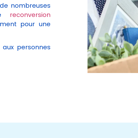
e de nombreuses
une
reconversion
mment pour une
é aux personnes