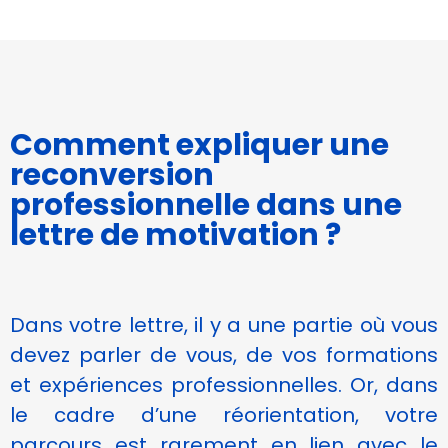
Afin que nous
puissions
améliorer la
fonctionnalité
et la
structure du
site Web, en
Comment expliquer une
fonction de
reconversion
la façon dont
le site Web
professionnelle dans une
est utilisé.
lettre de motivation ?
Experience
Afin que notre
Dans votre lettre, il y a une partie où vous
site Web
fonctionne
devez parler de vous, de vos formations
aussi bien que
et expériences professionnelles. Or, dans
possible lors
de votre
le cadre d’une réorientation, votre
visite. Si vous
parcours est rarement en lien avec le
refusez ces