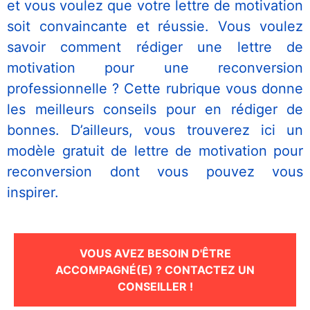
et vous voulez que votre lettre de motivation
soit convaincante et réussie. Vous voulez
savoir comment rédiger une lettre de
motivation pour une reconversion
professionnelle ? Cette rubrique vous donne
les meilleurs conseils pour en rédiger de
bonnes. D’ailleurs, vous trouverez ici un
modèle gratuit de lettre de motivation pour
Nécessaire
reconversion dont vous pouvez vous
Ces cookies ne
sont pas
inspirer.
facultatifs. Ils
sont
nécessaires au
fonctionnement
VOUS AVEZ BESOIN D'ÊTRE
du site Web.
ACCOMPAGNÉ(E) ? CONTACTEZ UN
CONSEILLER !
Statistiques