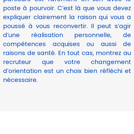
cookies,
poste à pourvoir. C’est là que vous devez
certaines
expliquer clairement la raison qui vous a
fonctionnalités
disparaîtront
poussé à vous reconvertir. Il peut s’agir
du site Web.
d’une réalisation personnelle, de
compétences acquises ou aussi de
Marketing
raisons de santé. En tout cas, montrez au
En partageant
recruteur que votre changement
votre intérêt et
votre
d’orientation est un choix bien réfléchi et
comportement
nécessaire.
lorsque vous
visitez notre
site, vous
augmentez les
chances de
voir du
contenu et
des offres
personnalisés.