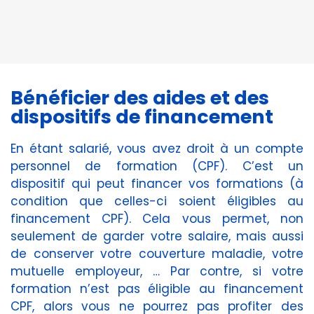
cookies,
certaines
fonctionnalités
disparaîtront
du site Web.
Bénéficier des aides et des
dispositifs de financement
Marketing
En partageant
votre intérêt et
En étant salarié, vous avez droit à un compte
votre
personnel de formation (CPF). C’est un
comportement
dispositif qui peut financer vos formations (à
lorsque vous
visitez notre
condition que celles-ci soient éligibles au
site, vous
financement CPF). Cela vous permet, non
augmentez les
seulement de garder votre salaire, mais aussi
chances de
de conserver votre couverture maladie, votre
voir du
contenu et
mutuelle employeur, … Par contre, si votre
des offres
formation n’est pas éligible au financement
personnalisés.
CPF, alors vous ne pourrez pas profiter des