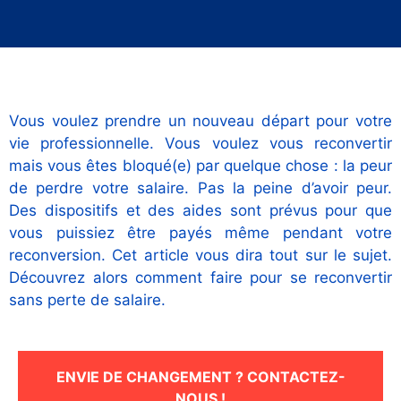
Vous voulez prendre un nouveau départ pour votre
vie professionnelle. Vous voulez vous reconvertir
mais vous êtes bloqué(e) par quelque chose : la peur
de perdre votre salaire. Pas la peine d’avoir peur.
Nécessaire
Des dispositifs et des aides sont prévus pour que
Ces cookies ne
vous puissiez être payés même pendant votre
sont pas
reconversion. Cet article vous dira tout sur le sujet.
facultatifs. Ils
Découvrez alors comment faire pour se reconvertir
sont
nécessaires au
sans perte de salaire.
fonctionnement
du site Web.
ENVIE DE CHANGEMENT ? CONTACTEZ-
Statistiques
NOUS !