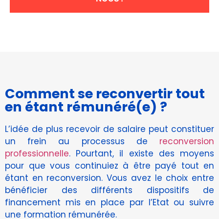
Afin que nous
puissions
améliorer la
fonctionnalité
et la
structure du
site Web, en
fonction de
la façon dont
Comment se reconvertir tout
le site Web
en étant rémunéré(e) ?
est utilisé.
L’idée de plus recevoir de salaire peut constituer
Experience
un frein au processus de
reconversion
Afin que notre
professionnelle
. Pourtant, il existe des moyens
site Web
pour que vous continuiez à être payé tout en
fonctionne
étant en reconversion. Vous avez le choix entre
aussi bien que
possible lors
bénéficier des différents dispositifs de
de votre
financement mis en place par l’Etat ou suivre
visite. Si vous
une formation rémunérée.
refusez ces