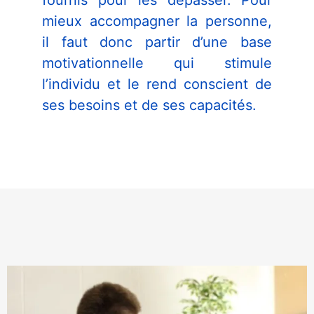
fournis pour les dépasser. Pour
Afin que nous
mieux accompagner la personne,
puissions
améliorer la
il faut donc partir d’une base
fonctionnalité
motivationnelle qui stimule
et la
structure du
l’individu et le rend conscient de
site Web, en
ses besoins et de ses capacités.
fonction de
la façon dont
le site Web
est utilisé.
Experience
Afin que notre
site Web
fonctionne
aussi bien que
possible lors
de votre
visite. Si vous
refusez ces