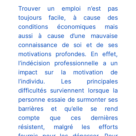
Trouver un emploi n’est pas
toujours facile, à cause des
conditions économiques mais
aussi à cause d’une mauvaise
connaissance de soi et de ses
motivations profondes. En effet,
l’indécision professionnelle a un
Nécessaire
impact sur la motivation de
Ces cookies ne
l’individu. Les principales
sont pas
facultatifs. Ils
difficultés surviennent lorsque la
sont
personne essaie de surmonter ses
nécessaires au
fonctionnement
barrières et qu’elle se rend
du site Web.
compte que ces dernières
résistent, malgré les efforts
Statistiques