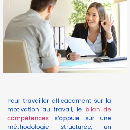
cookies,
certaines
fonctionnalités
disparaîtront
du site Web.
Marketing
En partageant
votre intérêt et
votre
comportement
lorsque vous
visitez notre
site, vous
augmentez les
Pour travailler efficacement sur la
chances de
voir du
motivation au travail, le
bilan de
contenu et
compétences
s’appuie sur une
des offres
personnalisés.
méthodologie structurée; un