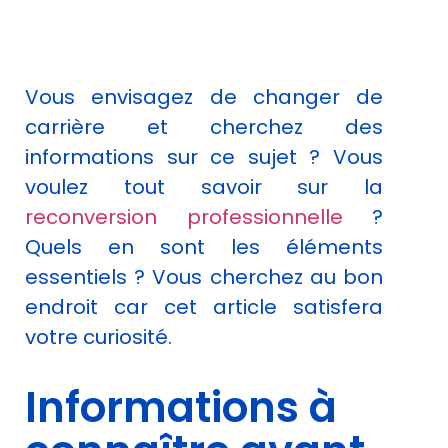
Afin que nous
puissions
améliorer la
fonctionnalité
Vous envisagez de changer de
et la
structure du
carrière et cherchez des
site Web, en
informations sur ce sujet ? Vous
fonction de
la façon dont
voulez tout savoir sur la
le site Web
reconversion professionnelle
?
est utilisé.
Quels en sont les éléments
essentiels ? Vous cherchez au bon
Experience
endroit car cet article satisfera
Afin que notre
site Web
votre curiosité.
fonctionne
aussi bien que
possible lors
Informations à
de votre
visite. Si vous
refusez ces