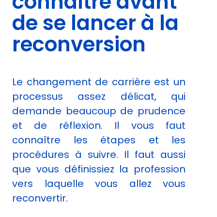
connaître avant
cookies,
de se lancer à la
certaines
fonctionnalités
reconversion
disparaîtront
du site Web.
Marketing
Le changement de carrière est un
En partageant
processus assez délicat, qui
votre intérêt et
votre
demande beaucoup de prudence
comportement
et de réflexion. Il vous faut
lorsque vous
visitez notre
connaître les étapes et les
site, vous
procédures à suivre. Il faut aussi
augmentez les
chances de
que vous définissiez la profession
voir du
vers laquelle vous allez vous
contenu et
des offres
reconvertir.
personnalisés.