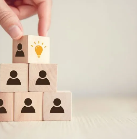
Nécessaire
Ces cookies ne
sont pas
facultatifs. Ils
sont
nécessaires au
fonctionnement
du site Web.
Statistiques