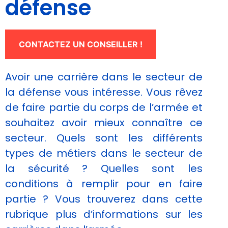
défense
CONTACTEZ UN CONSEILLER !
Avoir une carrière dans le secteur de
la défense vous intéresse. Vous rêvez
de faire partie du corps de l’armée et
Nécessaire
souhaitez avoir mieux connaître ce
Ces cookies ne
secteur. Quels sont les différents
sont pas
facultatifs. Ils
types de métiers dans le secteur de
sont
la sécurité ? Quelles sont les
nécessaires au
fonctionnement
conditions à remplir pour en faire
du site Web.
partie ? Vous trouverez dans cette
rubrique plus d’informations sur les
Statistiques