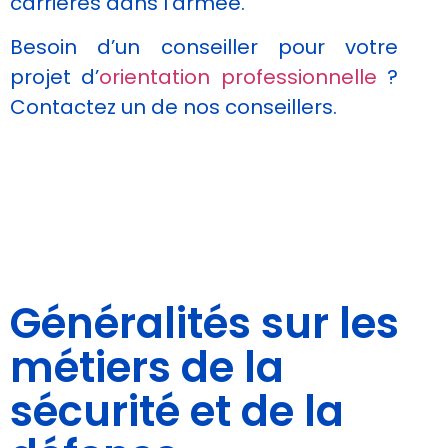
carrières dans l’armée.
Afin que nous
puissions
Besoin d’un conseiller pour votre
améliorer la
projet d’
orientation professionnelle
?
fonctionnalité
et la
Contactez un de nos conseillers.
structure du
site Web, en
fonction de
la façon dont
le site Web
est utilisé.
Experience
Afin que notre
Généralités sur les
site Web
fonctionne
métiers de la
aussi bien que
possible lors
sécurité et de la
de votre
visite. Si vous
refusez ces