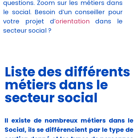
questions. Zoom sur les métiers dans
Afin que nous
puissions
le social. Besoin d’un conseiller pour
améliorer la
votre projet d’
orientation
dans le
fonctionnalité
et la
secteur social ?
structure du
site Web, en
fonction de
la façon dont
le site Web
est utilisé.
Liste des différents
métiers dans le
Experience
secteur social
Afin que notre
site Web
fonctionne
aussi bien que
possible lors
Il existe de nombreux métiers dans le
de votre
Social, ils se différencient par le type de
visite. Si vous
refusez ces