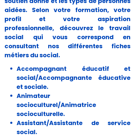
soutien donné et les types de personnes
cookies,
aidées. Selon votre formation, votre
certaines
fonctionnalités
profil et votre aspiration
disparaîtront
professionnelle, découvrez le travail
du site Web.
social qui vous correspond en
consultant nos différentes fiches
Marketing
métiers du social.
En partageant
votre intérêt et
Accompagnant éducatif et
votre
comportement
social/Accompagnante éducative
lorsque vous
et sociale.
visitez notre
site, vous
Animateur
augmentez les
socioculturel/Animatrice
chances de
voir du
socioculturelle.
contenu et
Assistant/Assistante de service
des offres
personnalisés.
social.