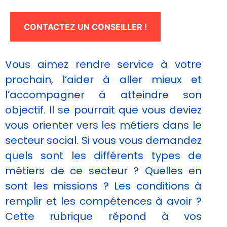
CONTACTEZ UN CONSEILLER !
Vous aimez rendre service à votre
prochain, l’aider à aller mieux et
l’accompagner à atteindre son
objectif. Il se pourrait que vous deviez
Nécessaire
vous orienter vers les métiers dans le
Ces cookies ne
secteur social. Si vous vous demandez
sont pas
facultatifs. Ils
quels sont les différents types de
sont
métiers de ce secteur ? Quelles en
nécessaires au
fonctionnement
sont les missions ? Les conditions à
du site Web.
remplir et les compétences à avoir ?
Cette rubrique répond à vos
Statistiques