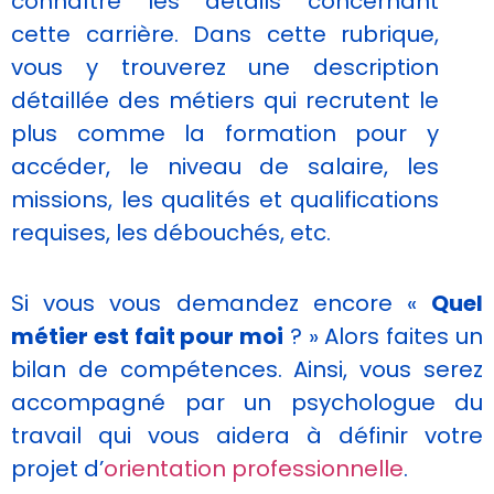
connaître les détails concernant
cette carrière. Dans cette rubrique,
vous y trouverez une description
détaillée des métiers qui recrutent le
plus comme la formation pour y
accéder, le niveau de salaire, les
missions, les qualités et qualifications
requises, les débouchés, etc.
Nécessaire
Ces cookies ne
Si vous vous demandez encore «
Quel
sont pas
facultatifs. Ils
métier est fait pour moi
? » Alors faites un
sont
bilan de compétences. Ainsi, vous serez
nécessaires au
fonctionnement
accompagné par un psychologue du
du site Web.
travail qui vous aidera à définir votre
projet d’
orientation professionnelle
.
Statistiques