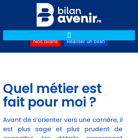
Nos bilans
Réaliser un bilan
Quel métier est
fait pour moi ?
Avant de s’orienter vers une carrière, il
est plus sage et plus prudent de