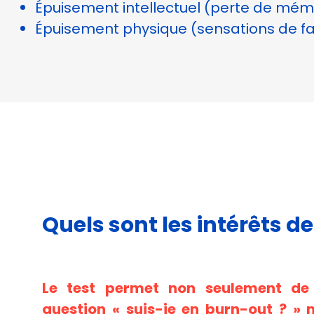
Épuisement intellectuel (perte de mémoi
Afin que nous
puissions
Épuisement physique (sensations de fati
améliorer la
fonctionnalité
et la
structure du
site Web, en
fonction de
la façon dont
le site Web
est utilisé.
Experience
Afin que notre
Quels sont les intérêts de
site Web
fonctionne
aussi bien que
possible lors
de votre
Le test permet non seulement de
visite. Si vous
question « suis-je en burn-out ? »
refusez ces