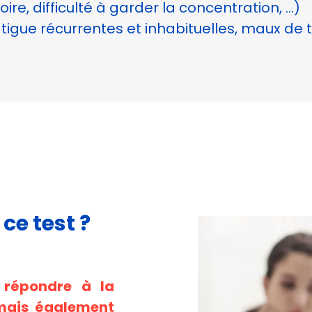
re, difficulté à garder la concentration, …)
gue récurrentes et inhabituelles, maux de tê
 ce test ?
 répondre à la
 mais également