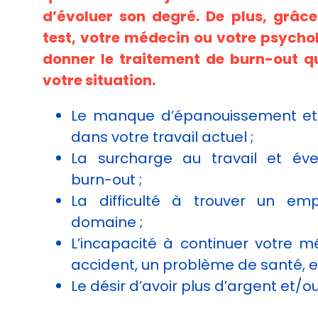
cookies,
d’évoluer son degré. De plus, grâce
certaines
test, votre médecin ou votre psycho
fonctionnalités
disparaîtront
donner le traitement de burn-out q
du site Web.
votre situation.
Le manque d’épanouissement et
Marketing
En partageant
dans votre travail actuel ;
votre intérêt et
La surcharge au travail et év
votre
comportement
burn-out ;
lorsque vous
La difficulté à trouver un em
visitez notre
site, vous
domaine ;
augmentez les
L’incapacité à continuer votre mé
chances de
voir du
accident, un problème de santé, et
contenu et
Le désir d’avoir plus d’argent et/o
des offres
personnalisés.