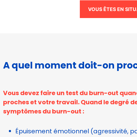
VOUS ÊTES EN SITU
A quel moment doit-on proc
Nécessaire
Ces cookies ne
sont pas
facultatifs. Ils
Vous devez faire un test du burn-out quan
sont
proches et votre travail. Quand le degré d
nécessaires au
fonctionnement
symptômes du burn-out :
du site Web.
Épuisement émotionnel (agressivité, pa
Statistiques