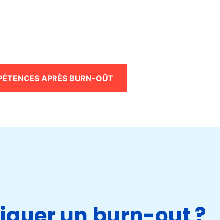
PÉTENCES APRÈS BURN-OÛT
iquer un burn-out ?