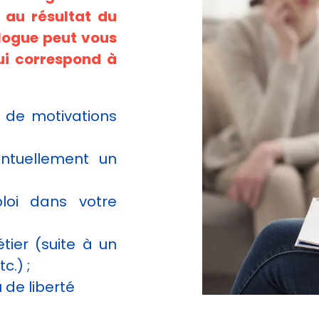
 au résultat du
logue peut vous
ui correspond à
 de motivations
entuellement un
ploi dans votre
tier (suite à un
c.) ;
u de liberté